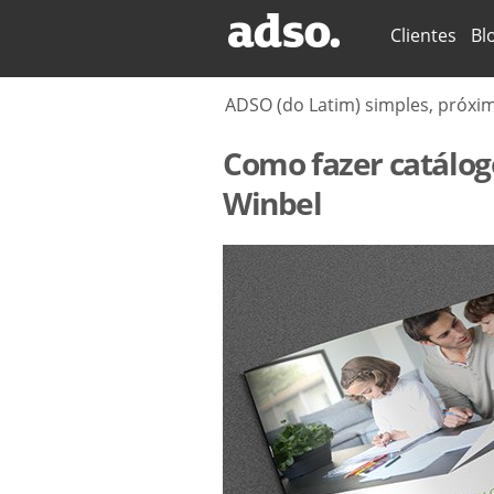
Secções
Clientes
Bl
ADSO (do Latim) simples, próxi
Como fazer catálog
Winbel