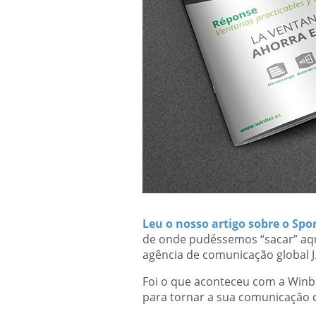
Leu o nosso artigo sobre o Spor
de onde pudéssemos “sacar” aq
agência de comunicação global J
Foi o que aconteceu com a Winbe
para tornar a sua comunicação c