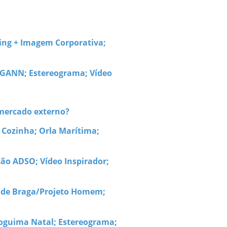
ing + Imagem Corporativa;
EEGANN; Estereograma; Vídeo
 mercado externo?
A Cozinha; Orla Marítima;
ção ADSO; Vídeo Inspirador;
de de Braga/Projeto Homem;
Soguima Natal; Estereograma;