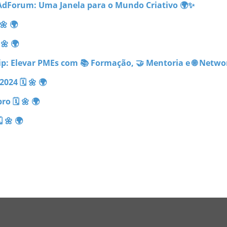
 AdForum: Uma Janela para o Mundo Criativo 🌍✨
🌼 🌍
🌼 🌍
p: Elevar PMEs com 📚 Formação, 🤝 Mentoria e 🌐 Netwo
024 🗓 🌼 🌍
o 🗓 🌼 🌍
 🌼 🌍