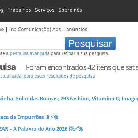
og
Trabalhos
Serviços
Sobre nós
mo | (na Comunicação) Ads = anúncios
nte a
pesquisa avançada
para refinar a sua pesquisa.
uisa
—
Foram encontrados 42 itens que satisf
tualizada, para estes resultados de pesquisa
zinha, Solar das Bouças; 2RSFashion, Vitamina C; Image
oteca de Empurrões 🔋⚡🚀
ZAR – A Palavra do Ano 2026 💥✅🚀