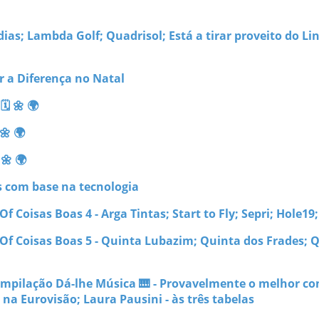
ias; Lambda Golf; Quadrisol; Está a tirar proveito do Li
r a Diferença no Natal
 🌼 🌍
🌼 🌍
🌼 🌍
s com base na tecnologia
f Coisas Boas 4 - Arga Tintas; Start to Fly; Sepri; Hole19
 Of Coisas Boas 5 - Quinta Lubazim; Quinta dos Frades; 
ompilação Dá-lhe Música 🎹 - Provavelmente o melhor co
na Eurovisão; Laura Pausini - às três tabelas