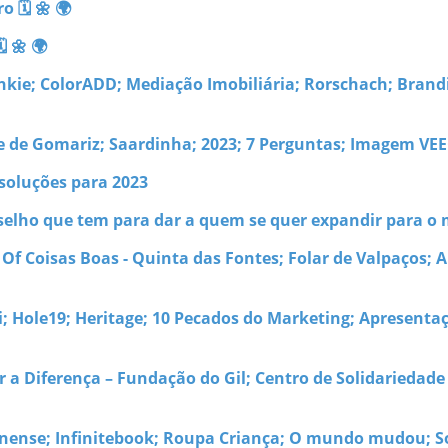
o 🗓 🌼 🌍
 🌼 🌍
nkie; ColorADD; Mediação Imobiliária; Rorschach; Brand
re de Gomariz; Saardinha; 2023; 7 Perguntas; Imagem V
esoluções para 2023
selho que tem para dar a quem se quer expandir para o
Of Coisas Boas - Quinta das Fontes; Folar de Valpaços; 
i; Hole19; Heritage; 10 Pecados do Marketing; Apresenta
r a Diferença – Fundação do Gil; Centro de Solidarieda
anense; Infinitebook; Roupa Criança; O mundo mudou; 