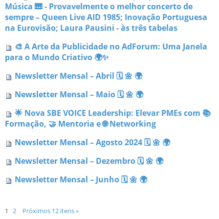
Música 🎹 - Provavelmente o melhor concerto de
sempre – Queen Live AID 1985; Inovação Portuguesa
na Eurovisão; Laura Pausini - às três tabelas
🎨 A Arte da Publicidade no AdForum: Uma Janela
para o Mundo Criativo 🌍✨
Newsletter Mensal – Abril 🗓 🌼 🌍
Newsletter Mensal – Maio 🗓 🌼 🌍
🌟 Nova SBE VOICE Leadership: Elevar PMEs com 📚
Formação, 🤝 Mentoria e 🌐 Networking
Newsletter Mensal – Agosto 2024 🗓 🌼 🌍
Newsletter Mensal – Dezembro 🗓 🌼 🌍
Newsletter Mensal – Junho 🗓 🌼 🌍
1
2
Próximos 12 itens »