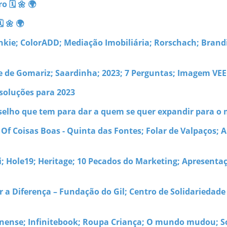
o 🗓 🌼 🌍
 🌼 🌍
nkie; ColorADD; Mediação Imobiliária; Rorschach; Brand
re de Gomariz; Saardinha; 2023; 7 Perguntas; Imagem V
esoluções para 2023
selho que tem para dar a quem se quer expandir para o
Of Coisas Boas - Quinta das Fontes; Folar de Valpaços; 
i; Hole19; Heritage; 10 Pecados do Marketing; Apresenta
r a Diferença – Fundação do Gil; Centro de Solidarieda
anense; Infinitebook; Roupa Criança; O mundo mudou; 