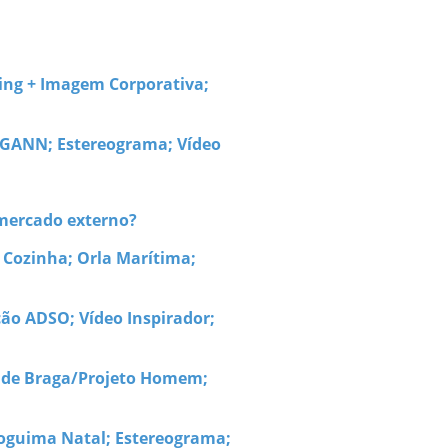
ing + Imagem Corporativa;
EEGANN; Estereograma; Vídeo
 mercado externo?
A Cozinha; Orla Marítima;
ção ADSO; Vídeo Inspirador;
de de Braga/Projeto Homem;
Soguima Natal; Estereograma;