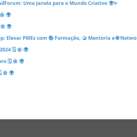
 AdForum: Uma Janela para o Mundo Criativo 🌍✨
🌼 🌍
🌼 🌍
p: Elevar PMEs com 📚 Formação, 🤝 Mentoria e 🌐 Netwo
024 🗓 🌼 🌍
o 🗓 🌼 🌍
 🌼 🌍