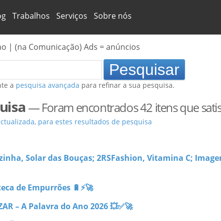
og
Trabalhos
Serviços
Sobre nós
mo | (na Comunicação) Ads = anúncios
nte a
pesquisa avançada
para refinar a sua pesquisa.
uisa
—
Foram encontrados 42 itens que satisf
tualizada, para estes resultados de pesquisa
zinha, Solar das Bouças; 2RSFashion, Vitamina C; Image
oteca de Empurrões 🔋⚡🚀
ZAR – A Palavra do Ano 2026 💥✅🚀