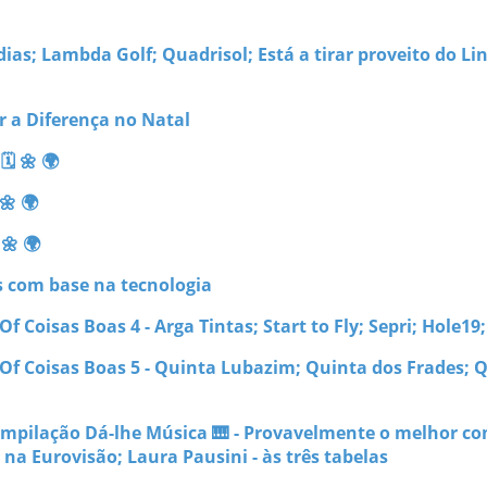
ias; Lambda Golf; Quadrisol; Está a tirar proveito do Li
r a Diferença no Natal
 🌼 🌍
🌼 🌍
🌼 🌍
s com base na tecnologia
f Coisas Boas 4 - Arga Tintas; Start to Fly; Sepri; Hole19
 Of Coisas Boas 5 - Quinta Lubazim; Quinta dos Frades; 
ompilação Dá-lhe Música 🎹 - Provavelmente o melhor co
na Eurovisão; Laura Pausini - às três tabelas