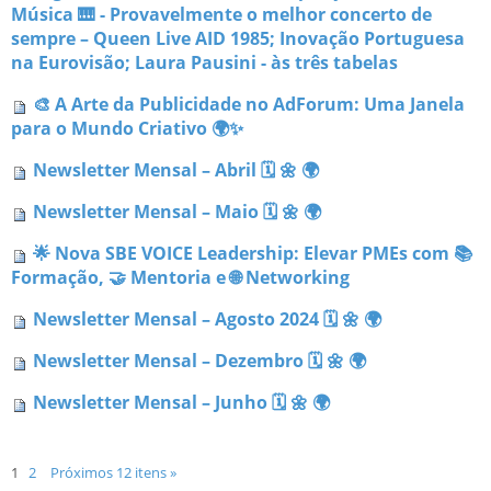
Música 🎹 - Provavelmente o melhor concerto de
sempre – Queen Live AID 1985; Inovação Portuguesa
na Eurovisão; Laura Pausini - às três tabelas
🎨 A Arte da Publicidade no AdForum: Uma Janela
para o Mundo Criativo 🌍✨
Newsletter Mensal – Abril 🗓 🌼 🌍
Newsletter Mensal – Maio 🗓 🌼 🌍
🌟 Nova SBE VOICE Leadership: Elevar PMEs com 📚
Formação, 🤝 Mentoria e 🌐 Networking
Newsletter Mensal – Agosto 2024 🗓 🌼 🌍
Newsletter Mensal – Dezembro 🗓 🌼 🌍
Newsletter Mensal – Junho 🗓 🌼 🌍
1
2
Próximos 12 itens »