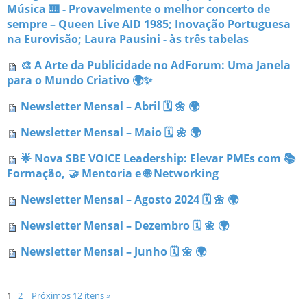
Música 🎹 - Provavelmente o melhor concerto de
sempre – Queen Live AID 1985; Inovação Portuguesa
na Eurovisão; Laura Pausini - às três tabelas
🎨 A Arte da Publicidade no AdForum: Uma Janela
para o Mundo Criativo 🌍✨
Newsletter Mensal – Abril 🗓 🌼 🌍
Newsletter Mensal – Maio 🗓 🌼 🌍
🌟 Nova SBE VOICE Leadership: Elevar PMEs com 📚
Formação, 🤝 Mentoria e 🌐 Networking
Newsletter Mensal – Agosto 2024 🗓 🌼 🌍
Newsletter Mensal – Dezembro 🗓 🌼 🌍
Newsletter Mensal – Junho 🗓 🌼 🌍
1
2
Próximos 12 itens »