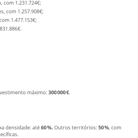
, com 1.231.724€;
s, com 1.257.908€;
 com 1.477.153€;
831.886€.
nvestimento máximo:
300 000 €
.
ixa densidade: até
60 %.
Outros territórios:
50 %
, com
cíficas.