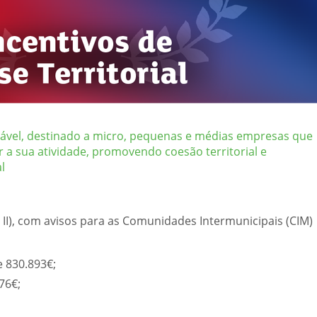
ável, destinado a micro, pequenas e médias empresas que
a sua atividade, promovendo coesão territorial e
l
 II), com avisos para as Comunidades Intermunicipais (CIM)
 830.893€;
76€;