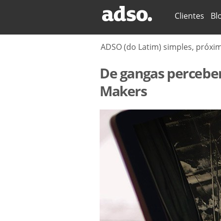
Secções
Clientes
Bl
ADSO (do Latim) simples, próxi
De gangas percebe
Makers