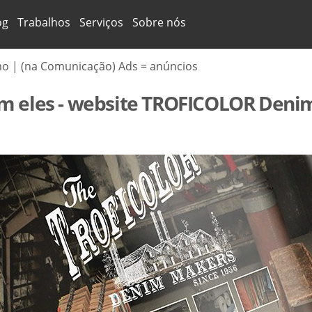
og
Trabalhos
Serviços
Sobre nós
mo | (na Comunicação) Ads = anúncios
m eles - website TROFICOLOR Deni