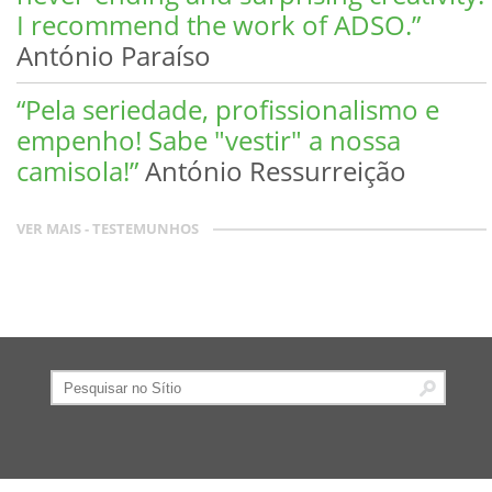
I recommend the work of ADSO.”
António Paraíso
“Pela seriedade, profissionalismo e
empenho! Sabe "vestir" a nossa
camisola!”
António Ressurreição
VER MAIS -
TESTEMUNHOS
Pesquisar
Pesquisa
Avançada…