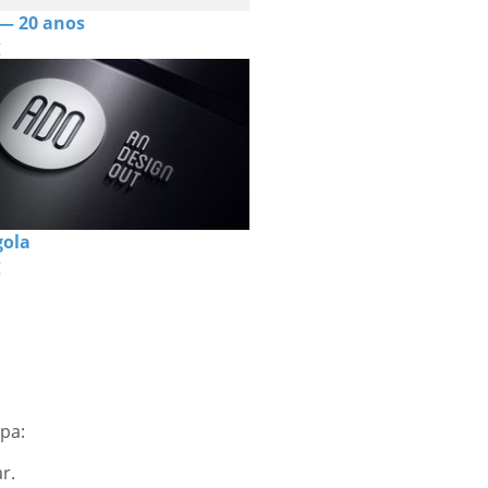
 — 20 anos
g
ola
g
pa:
r.