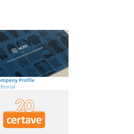
ompany Profile
itorial