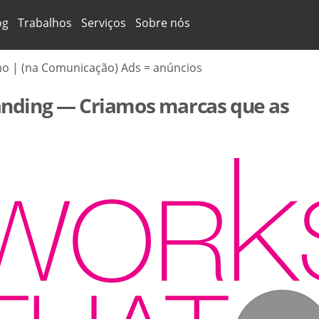
og
Trabalhos
Serviços
Sobre nós
mo | (na Comunicação) Ads = anúncios
nding — Criamos marcas que as