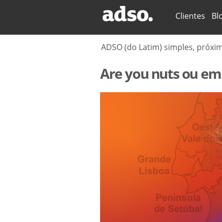
Secções
Clientes
Bl
ADSO (do Latim) simples, próxi
Are you nuts ou em