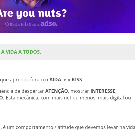
A VIDA A TODOS.
 que aprendi, foram o
AIDA e o KISS
.
quência de despertar
ATENÇÃO
, mostrar
INTERESSE
,
O.
Esta mecânica, com mais net ou menos,
mais digital ou
d
, é um comportamento / atitude que devemos levar na vida