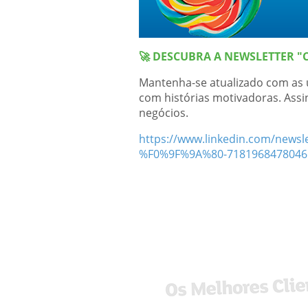
🚀 DESCUBRA A NEWSLETTER "C
Mantenha-se atualizado com as ú
com histórias motivadoras. Assi
negócios.
https://www.linkedin.com/news
%F0%9F%9A%80-7181968478046