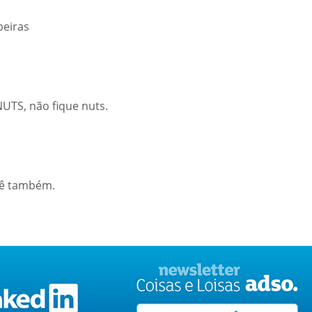
beiras
NUTS, não fique nuts.
cê também.