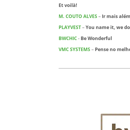
Et voilà!
M. COUTO ALVES
–
Ir mais alé
PLAYVEST
–
You name it, we do 
BWCHIC
-
Be Wonderful
VMC SYSTEMS
–
Pense no melh