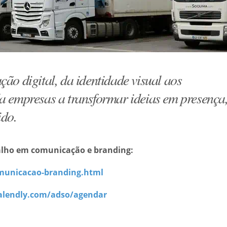
o digital, da identidade visual aos
 empresas a transformar ideias em presença
ido.
balho em comunicação e branding:
omunicacao-branding.html
alendly.com/adso/agendar