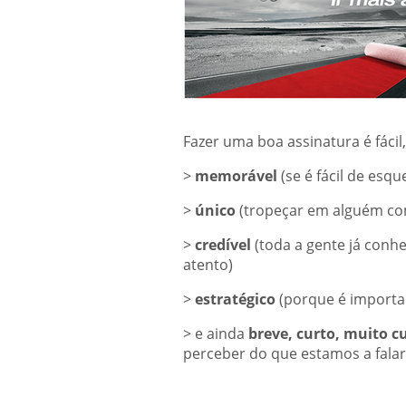
Fazer uma boa assinatura é fácil, 
>
memorável
(se é fácil de esq
>
único
(tropeçar em alguém c
>
credível
(toda a gente já conh
atento)
>
estratégico
(porque é importa
> e ainda
breve, curto, muito c
perceber do que estamos a falar