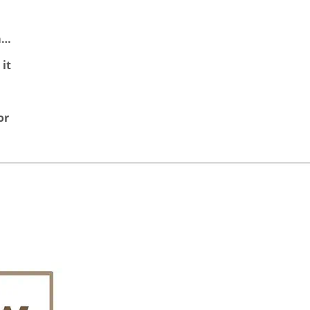
m…
it
or