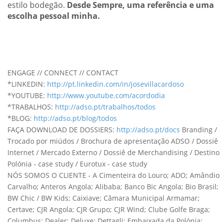
estilo bodegão.
Desde Sempre, uma referência e uma
escolha pessoal minha.
ENGAGE // CONNECT // CONTACT
*LINKEDIN:
http://pt.linkedin.com/in/josevillacardoso
*YOUTUBE:
http://www.youtube.com/acordodia
*TRABALHOS:
http://adso.pt/trabalhos/todos
*BLOG:
http://adso.pt/blog/todos
FAÇA DOWNLOAD DE DOSSIERS:
http://adso.pt/docs
Branding /
Trocado por miúdos / Brochura de apresentação ADSO / Dossiê
Internet / Mercado Externo / Dossiê de Merchandising / Destino
Polónia - case study / Eurotux - case study
NÓS SOMOS O CLIENTE - A Cimenteira do Louro; ADO; Amândio
Carvalho; Anteros Angola; Alibaba; Banco Bic Angola; Bio Brasil;
BW Chic / BW Kids; Caixiave; Câmara Municipal Armamar;
Certave; CJR Angola; CJR Grupo; CJR Wind; Clube Golfe Braga;
Columbus; Dealer; Deluxe; Dettagli; Embaixada da Polónia;