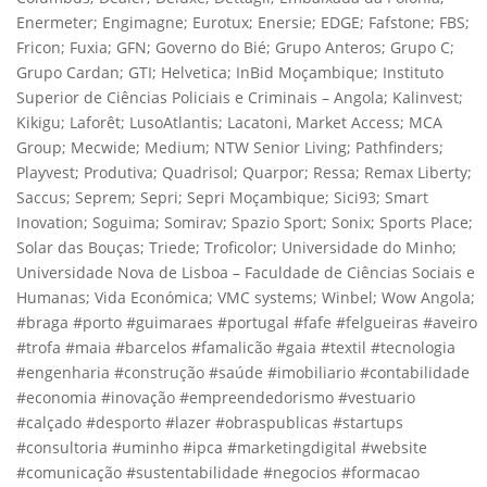
Enermeter; Engimagne; Eurotux; Enersie; EDGE; Fafstone; FBS;
Fricon; Fuxia; GFN; Governo do Bié; Grupo Anteros; Grupo C;
Grupo Cardan; GTI; Helvetica; InBid Moçambique; Instituto
Superior de Ciências Policiais e Criminais – Angola; Kalinvest;
Kikigu; Laforêt; LusoAtlantis; Lacatoni, Market Access; MCA
Group; Mecwide; Medium; NTW Senior Living; Pathfinders;
Playvest; Produtiva; Quadrisol; Quarpor; Ressa; Remax Liberty;
Saccus; Seprem; Sepri; Sepri Moçambique; Sici93; Smart
Inovation; Soguima; Somirav; Spazio Sport; Sonix; Sports Place;
Solar das Bouças; Triede; Troficolor; Universidade do Minho;
Universidade Nova de Lisboa – Faculdade de Ciências Sociais e
Humanas; Vida Económica; VMC systems; Winbel; Wow Angola;
#braga #porto #guimaraes #portugal #fafe #felgueiras #aveiro
#trofa #maia #barcelos #famalicão #gaia #textil #tecnologia
#engenharia #construção #saúde #imobiliario #contabilidade
#economia #inovação #empreendedorismo #vestuario
#calçado #desporto #lazer #obraspublicas #startups
#consultoria #uminho #ipca #marketingdigital #website
#comunicação #sustentabilidade #negocios #formacao