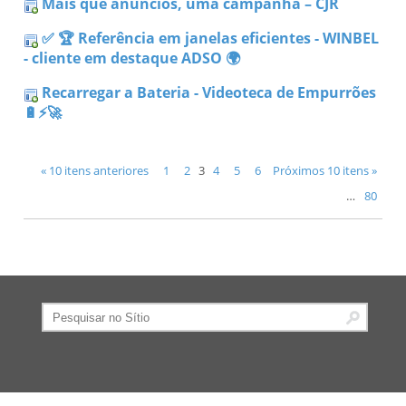
Mais que anúncios, uma campanha – CJR
✅ 🏆 Referência em janelas eficientes - WINBEL
- cliente em destaque ADSO 🌍
Recarregar a Bateria - Videoteca de Empurrões
🔋⚡🚀
« 10 itens anteriores
1
2
3
4
5
6
Próximos 10 itens »
…
80
Pesquisar
Pesquisa
Avançada…