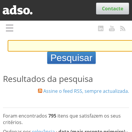
Secções
Contacte
Resultados da pesquisa
Assine o feed RSS, sempre actualizada.
Foram encontrados
795
itens que satisfazem os seus
critérios.
Ordenar por
relevância
·
data (mais recente primeiro)
·