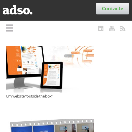
Secções
Contacte
Um website “outside the box”