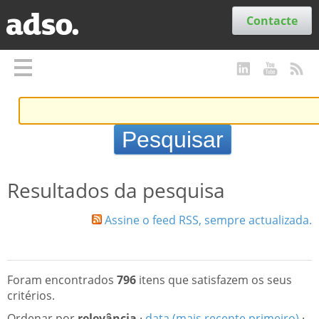
Secções
Contacte
Resultados da pesquisa
Assine o feed RSS, sempre actualizada.
Foram encontrados
796
itens que satisfazem os seus
critérios.
Ordenar por
relevância
·
data (mais recente primeiro)
·