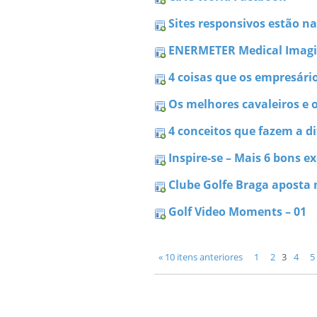
Sites responsivos estão n
ENERMETER Medical Imagi
4 coisas que os empresár
Os melhores cavaleiros e 
4 conceitos que fazem a 
Inspire-se – Mais 6 bons e
Clube Golfe Braga aposta 
Golf Video Moments – 01
« 10 itens anteriores
1
2
3
4
5