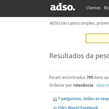
Secções
Clientes
Bl
ADSO (do Latim) simples, próxi
Resultados da pes
Foram encontrados
795
itens qu
Ordenar por
relevância
·
data (
7 perguntas, todas as res
CIA’s World Factbook