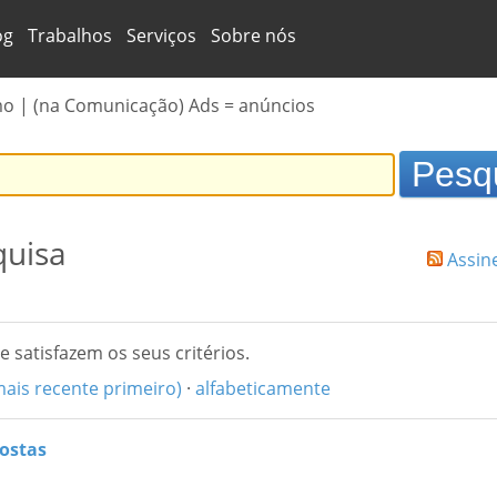
og
Trabalhos
Serviços
Sobre nós
mo | (na Comunicação) Ads = anúncios
quisa
Assin
e satisfazem os seus critérios.
mais recente primeiro)
·
alfabeticamente
postas